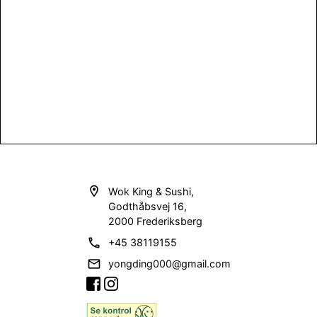
location_on
Wok King & Sushi,
Godthåbsvej 16,
2000 Frederiksberg
phone
+45 38119155
email
yongding000@gmail.com