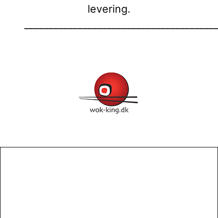
levering.
_______________________________________